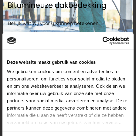
Bitumineuze dakbedekking
Bekijk wat wij voor u kunnen betekenen
Lees meer
Deze website maakt gebruik van cookies
EPDM dakbedekking
We gebruiken cookies om content en advertenties te
personaliseren, om functies voor social media te bieden
en om ons websiteverkeer te analyseren. Ook delen we
Bekijk wat wij voor u kunnen betekenen
informatie over uw gebruik van onze site met onze
partners voor social media, adverteren en analyse. Deze
Lees meer
partners kunnen deze gegevens combineren met andere
informatie die u aan ze heeft verstrekt of die ze hebben
verzameld op basis van uw gebruik van hun services.
Zink, koper en lood