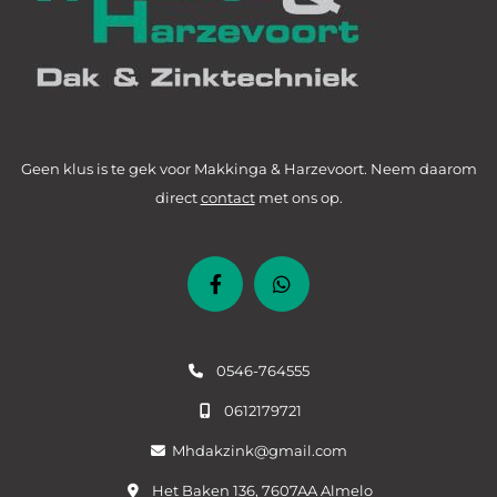
Geen klus is te gek voor Makkinga & Harzevoort. Neem daarom
direct
contact
met ons op.
0546-764555

0612179721

Mhdakzink@gmail.com

Het Baken 136, 7607AA Almelo
